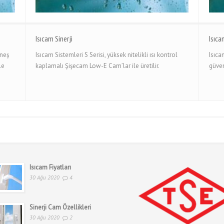
Isıcam Sinerji
Isıca
üneş
Isıcam Sistemleri S Serisi, yüksek nitelikli ısı kontrol
Isıca
le
kaplamalı Şişecam Low-E Cam’lar ile üretilir.
güven
Isıcam Fiyatları
30 Ağu 2020
4
Sinerji Cam Özellikleri
30 Ağu 2020
2