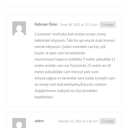
Rahman Önler
Ocak 30, 2021 at 12:23 pm
Cevapla
Comment *merhaba ben evime ısıcam sinerji
taktırmak istiyorum.Tabi bu işin ençok mali kısmını
merak ediyorum. Çünkü evimdeki camlar çok
büyük ve kışın cam kenarlarında
oturulmuyor.Sadece mutfakta 3 metre yükseklik 12
metre eninde cam var.Toplamda 25 metre en 18
metre yükseklikte cam mevcut yani sizin
anlayacağınız ev tavandan yere kadar komple cam
ve sinerji cam kullanılmamış.Bana bu camları
değiştirmenin maliyeti ne olur.Şimdiden
teşekkürker.
adem
Haziran 10, 2021 at 1:02 pm
Cevapla