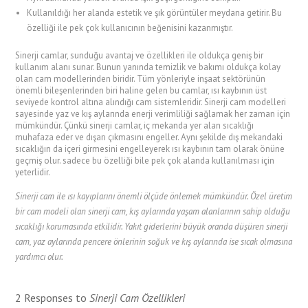
Kullanıldığı her alanda estetik ve şık görüntüler meydana getirir. Bu
özelliği ile pek çok kullanıcının beğenisini kazanmıştır.
Sinerji camlar, sunduğu avantaj ve özellikleri ile oldukça geniş bir
kullanım alanı sunar. Bunun yanında temizlik ve bakımı oldukça kolay
olan cam modellerinden biridir. Tüm yönleriyle inşaat sektörünün
önemli bileşenlerinden biri haline gelen bu camlar, ısı kaybının üst
seviyede kontrol altına alındığı cam sistemleridir. Sinerji cam modelleri
sayesinde yaz ve kış aylarında enerji verimliliği sağlamak her zaman için
mümkündür. Çünkü sinerji camlar, iç mekanda yer alan sıcaklığı
muhafaza eder ve dışarı çıkmasını engeller. Aynı şekilde dış mekandaki
sıcaklığın da içeri girmesini engelleyerek ısı kaybının tam olarak önüne
geçmiş olur. sadece bu özelliği bile pek çok alanda kullanılması için
yeterlidir.
Sinerji cam ile ısı kayıplarını önemli ölçüde önlemek mümkündür. Özel üretim
bir cam modeli olan sinerji cam, kış aylarında yaşam alanlarının sahip olduğu
sıcaklığı korumasında etkilidir. Yakıt giderlerini büyük oranda düşüren sinerji
cam, yaz aylarında pencere önlerinin soğuk ve kış aylarında ise sıcak olmasına
yardımcı olur.
2 Responses to
Sinerji Cam Özellikleri