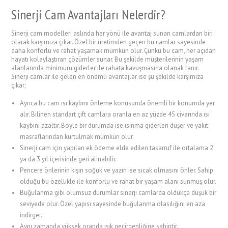
Sinerji Cam Avantajları Nelerdir?
Sinerji cam modelleri aslında her yönü ile avantaj sunan camlardan biri
olarak karşımıza çıkar. Özel bir üretimden geçen bu camlar sayesinde
daha konforlu ve rahat yaşamak mümkün olur. Çünkü bu cam, her açıdan
hayatı kolaylaştıran çözümler sunar. Bu şekilde müşterilerinin yaşam
alanlarında minimum giderler ile rahata kavuşmasına olanak tanır.
Sinerji camlar ile gelen en önemli avantajlar ise şu şekilde karşımıza
çıkar;
Ayrıca bu cam ısı kaybını önleme konusunda önemli bir konumda yer
alır. Bilinen standart çift camlara oranla en az yüzde 45 civarında ısı
kaybını azaltır. Böyle bir durumda ise ısınma giderleri düşer ve yakıt
masraflarından kurtulmak mümkün olur.
Sinerji cam için yapılan ek ödeme elde edilen tasarruf ile ortalama 2
ya da 3 yıl içerisinde geri alınabilir.
Pencere önlerinin kışın soğuk ve yazın ise sıcak olmasını önler. Sahip
olduğu bu özellikle ile konforlu ve rahat bir yaşam alanı sunmuş olur.
Buğulanma gibi olumsuz durumlar sinerji camlarda oldukça düşük bir
seviyede olur. Özel yapısı sayesinde buğulanma olasılığını en aza
indirger.
Aynı zamanda yüksek oranda ışık geçirgenliğine sahiptir.