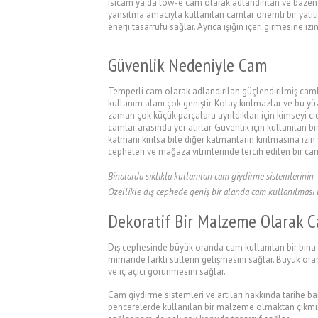
Isıcam ya da low-e cam olarak adlandırılan ve bazen dı
yansıtma amacıyla kullanılan camlar önemli bir yalıtı
enerji tasarrufu sağlar. Ayrıca ışığın içeri girmesine izin
Güvenlik Nedeniyle Cam
Temperli cam olarak adlandırılan güçlendirilmiş camlar
kullanım alanı çok geniştir. Kolay kırılmazlar ve bu y
zaman çok küçük parçalara ayrıldıkları için kimseyi ci
camlar arasında yer alırlar. Güvenlik için kullanılan b
katmanı kırılsa bile diğer katmanların kırılmasına izin 
cepheleri ve mağaza vitrinlerinde tercih edilen bir cam
Binalarda sıklıkla kullanılan cam giydirme sistemlerinin
Özellikle dış cephede geniş bir alanda cam kullanılması 
Dekoratif Bir Malzeme Olarak 
Dış cephesinde büyük oranda cam kullanılan bir bina
mimaride farklı stillerin gelişmesini sağlar. Büyük ora
ve iç açıcı görünmesini sağlar.
Cam giydirme sistemleri ve artıları hakkında tarihe ba
pencerelerde kullanılan bir malzeme olmaktan çıkmış