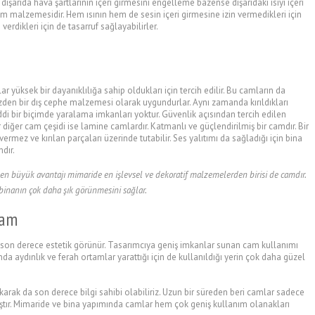
şarıda hava şartlarının içeri girmesini engelleme bazense dışarıdaki ısıyı içeri
m malzemesidir. Hem ısının hem de sesin içeri girmesine izin vermedikleri için
 verdikleri için de tasarruf sağlayabilirler.
 yüksek bir dayanıklılığa sahip oldukları için tercih edilir. Bu camların da
üzden bir dış cephe malzemesi olarak uygundurlar. Aynı zamanda kırıldıkları
ddi bir biçimde yaralama imkanları yoktur. Güvenlik açısından tercih edilen
ir diğer cam çeşidi ise lamine camlardır. Katmanlı ve güçlendirilmiş bir camdır. Bir
vermez ve kırılan parçaları üzerinde tutabilir. Ses yalıtımı da sağladığı için bina
dır.
 en büyük avantajı mimaride en işlevsel ve dekoratif malzemelerden birisi de camdır.
binanın çok daha şık görünmesini sağlar.
Cam
 son derece estetik görünür. Tasarımcıya geniş imkanlar sunan cam kullanımı
nda aydınlık ve ferah ortamlar yarattığı için de kullanıldığı yerin çok daha güzel
karak da son derece bilgi sahibi olabiliriz. Uzun bir süreden beri camlar sadece
tır. Mimaride ve bina yapımında camlar hem çok geniş kullanım olanakları