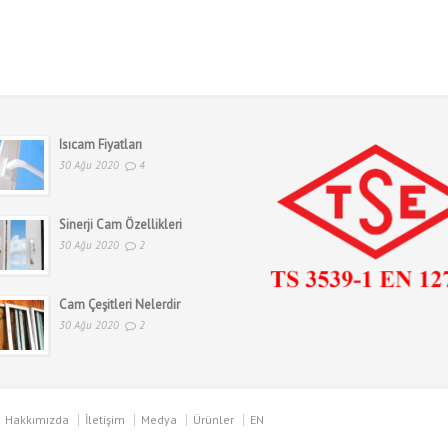
Isıcam Fiyatları
30 Ağu 2020
4
Sinerji Cam Özellikleri
30 Ağu 2020
2
Cam Çeşitleri Nelerdir
30 Ağu 2020
2
Hakkımızda
İletişim
Medya
Ürünler
EN