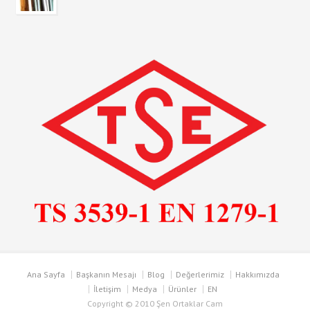
Ana Sayfa
Başkanın Mesajı
Blog
Değerlerimiz
Hakkımızda
İletişim
Medya
Ürünler
EN
Copyright © 2010 Şen Ortaklar Cam