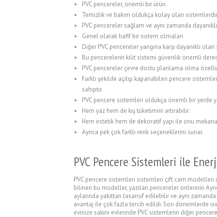
PVC pencereler, önemli bir ürün.
Temizlik ve bakım oldukça kolay olan sistemlerdir
PVC pencereler sağlam ve aynı zamanda dayanıklı yap
Genel olarak hafif bir sistem olmaları
Diğer PVC pencereler yangına karşı dayanıklı olan 
Bu pencerelerin kilit sistemi güvenlik önemli derec
PVC pencereler çevre dostu planlama olma özelliğ
Farklı şekilde açılıp kapanabilen pencere sistemlerid
sahiptir.
PVC pencere sistemleri oldukça önemli bir yerde ye
Hem yaz hem de kış tüketimini artırabilir.
Hem estetik hem de dekoratif yapı ile onu mekana
Ayrıca pek çok farklı renk seçeneklerini sunar.
PVC Pencere Sistemleri ile Enerji
PVC pencere sistemleri sistemleri çift cam modelleri i
bilinen bu modeller, yazılan pencereler önlerinin Ayrı
aylarında yakıttan tasarruf edilebilir ve aynı zaman
avantaj ile çok fazla tercih edildi. Son dönemlerde ı
evinize sakini evlerinde PVC sistemlerin diğer pencerel