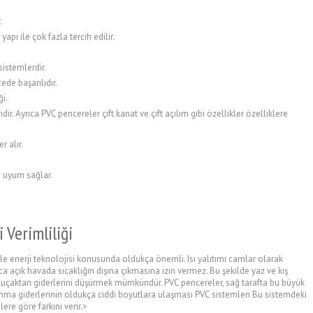
.
ı ile çok fazla tercih edilir.
sistemlerdir.
ede başarılıdır.
i.
ir. Ayrıca PVC pencereler çift kanat ve çift açılım gibi özellikler özelliklere
r alır.
 uyum sağlar.
 Verimliliği
le enerji teknolojisi konusunda oldukça önemli. Isı yalıtımı camlar olarak
ca açık havada sıcaklığın dışına çıkmasına izin vermez. Bu şekilde yaz ve kış
da uçaktan giderlerini düşürmek mümkündür. PVC pencereler, sağ tarafta bu büyük
sınma giderlerinin oldukça ciddi boyutlara ulaşması PVC sistemleri Bu sistemdeki
ere göre farkını verir.>